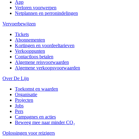
App
Verloren voorwerpen
Netplannen en perronindelingen
Vervoerbewijzen
Tickets
Abonnementen
Kortingen en voordeeltarieven
Verkooppunten
Contactloos betalen
Algemene reisvoorwaarden
Algemene verkoopsvoorwaarden
Over De Lijn
Toekomst en waarden
Organisatie
Projecten
Jobs
Pers
Campagnes en acties
Beweeg mee naar minder CO₂
Oplossingen voor reizigers