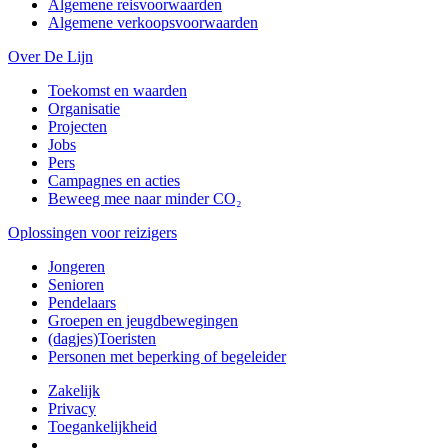
Algemene reisvoorwaarden
Algemene verkoopsvoorwaarden
Over De Lijn
Toekomst en waarden
Organisatie
Projecten
Jobs
Pers
Campagnes en acties
Beweeg mee naar minder CO₂
Oplossingen voor reizigers
Jongeren
Senioren
Pendelaars
Groepen en jeugdbewegingen
(dagjes)Toeristen
Personen met beperking of begeleider
Zakelijk
Privacy
Toegankelijkheid