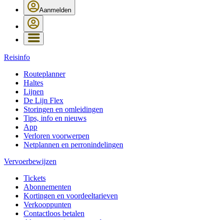
Aanmelden
Reisinfo
Routeplanner
Haltes
Lijnen
De Lijn Flex
Storingen en omleidingen
Tips, info en nieuws
App
Verloren voorwerpen
Netplannen en perronindelingen
Vervoerbewijzen
Tickets
Abonnementen
Kortingen en voordeeltarieven
Verkooppunten
Contactloos betalen