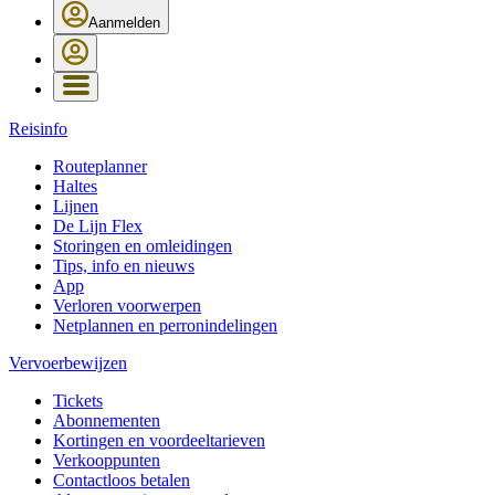
Aanmelden
Reisinfo
Routeplanner
Haltes
Lijnen
De Lijn Flex
Storingen en omleidingen
Tips, info en nieuws
App
Verloren voorwerpen
Netplannen en perronindelingen
Vervoerbewijzen
Tickets
Abonnementen
Kortingen en voordeeltarieven
Verkooppunten
Contactloos betalen