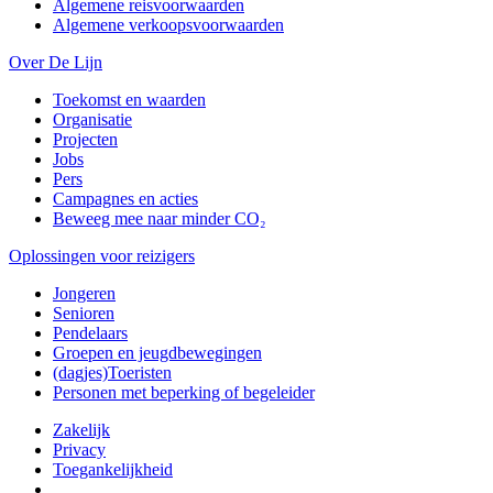
Algemene reisvoorwaarden
Algemene verkoopsvoorwaarden
Over De Lijn
Toekomst en waarden
Organisatie
Projecten
Jobs
Pers
Campagnes en acties
Beweeg mee naar minder CO₂
Oplossingen voor reizigers
Jongeren
Senioren
Pendelaars
Groepen en jeugdbewegingen
(dagjes)Toeristen
Personen met beperking of begeleider
Zakelijk
Privacy
Toegankelijkheid