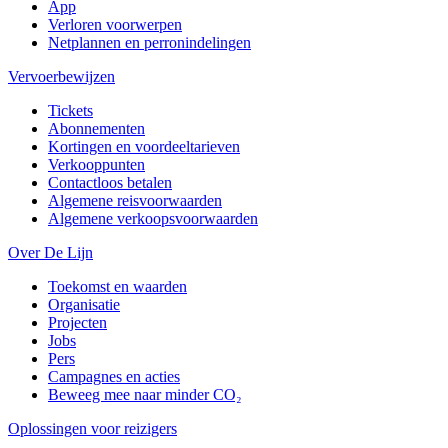
App
Verloren voorwerpen
Netplannen en perronindelingen
Vervoerbewijzen
Tickets
Abonnementen
Kortingen en voordeeltarieven
Verkooppunten
Contactloos betalen
Algemene reisvoorwaarden
Algemene verkoopsvoorwaarden
Over De Lijn
Toekomst en waarden
Organisatie
Projecten
Jobs
Pers
Campagnes en acties
Beweeg mee naar minder CO₂
Oplossingen voor reizigers