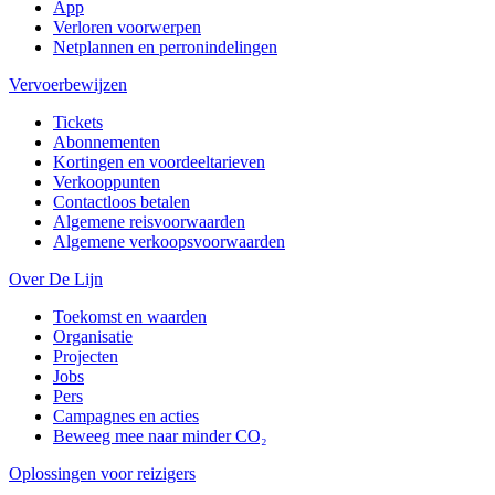
App
Verloren voorwerpen
Netplannen en perronindelingen
Vervoerbewijzen
Tickets
Abonnementen
Kortingen en voordeeltarieven
Verkooppunten
Contactloos betalen
Algemene reisvoorwaarden
Algemene verkoopsvoorwaarden
Over De Lijn
Toekomst en waarden
Organisatie
Projecten
Jobs
Pers
Campagnes en acties
Beweeg mee naar minder CO₂
Oplossingen voor reizigers