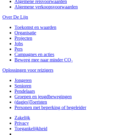
Algemene reisvoorwaarden
Algemene verkoopsvoorwaarden
Over De Lijn
Toekomst en waarden
Organisatie
Projecten
Jobs
Pers
Campagnes en acties
Beweeg mee naar minder CO₂
Oplossingen voor reizigers
Jongeren
Senioren
Pendelaars
Groepen en jeugdbewegingen
(dagjes)Toeristen
Personen met beperking of begeleider
Zakelijk
Privacy
Toegankelijkheid