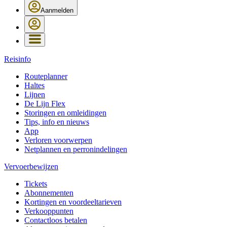
Aanmelden
Reisinfo
Routeplanner
Haltes
Lijnen
De Lijn Flex
Storingen en omleidingen
Tips, info en nieuws
App
Verloren voorwerpen
Netplannen en perronindelingen
Vervoerbewijzen
Tickets
Abonnementen
Kortingen en voordeeltarieven
Verkooppunten
Contactloos betalen