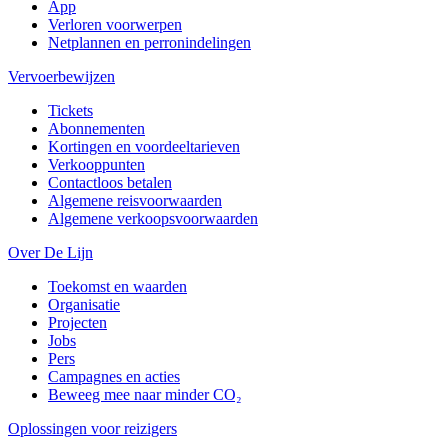
App
Verloren voorwerpen
Netplannen en perronindelingen
Vervoerbewijzen
Tickets
Abonnementen
Kortingen en voordeeltarieven
Verkooppunten
Contactloos betalen
Algemene reisvoorwaarden
Algemene verkoopsvoorwaarden
Over De Lijn
Toekomst en waarden
Organisatie
Projecten
Jobs
Pers
Campagnes en acties
Beweeg mee naar minder CO₂
Oplossingen voor reizigers