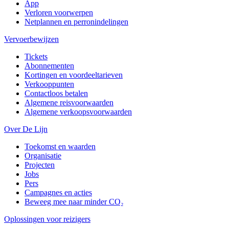
App
Verloren voorwerpen
Netplannen en perronindelingen
Vervoerbewijzen
Tickets
Abonnementen
Kortingen en voordeeltarieven
Verkooppunten
Contactloos betalen
Algemene reisvoorwaarden
Algemene verkoopsvoorwaarden
Over De Lijn
Toekomst en waarden
Organisatie
Projecten
Jobs
Pers
Campagnes en acties
Beweeg mee naar minder CO₂
Oplossingen voor reizigers