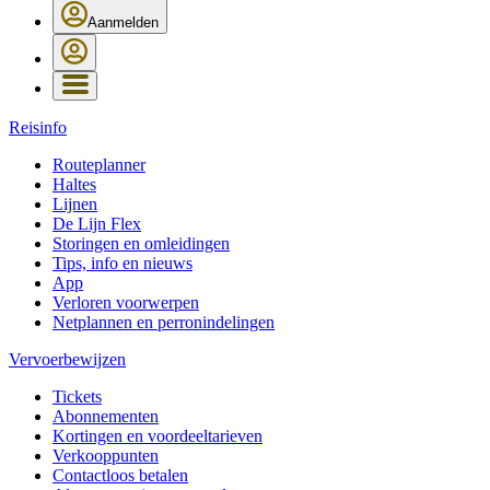
Aanmelden
Reisinfo
Routeplanner
Haltes
Lijnen
De Lijn Flex
Storingen en omleidingen
Tips, info en nieuws
App
Verloren voorwerpen
Netplannen en perronindelingen
Vervoerbewijzen
Tickets
Abonnementen
Kortingen en voordeeltarieven
Verkooppunten
Contactloos betalen