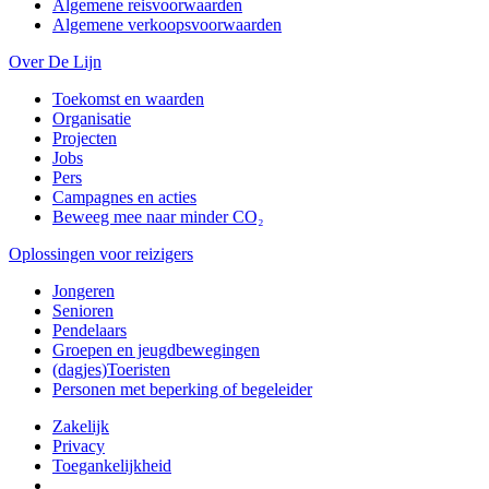
Algemene reisvoorwaarden
Algemene verkoopsvoorwaarden
Over De Lijn
Toekomst en waarden
Organisatie
Projecten
Jobs
Pers
Campagnes en acties
Beweeg mee naar minder CO₂
Oplossingen voor reizigers
Jongeren
Senioren
Pendelaars
Groepen en jeugdbewegingen
(dagjes)Toeristen
Personen met beperking of begeleider
Zakelijk
Privacy
Toegankelijkheid