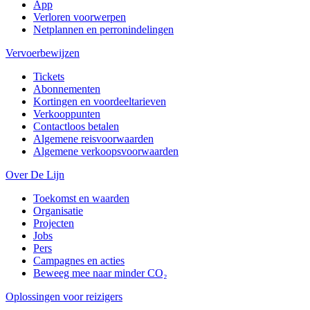
App
Verloren voorwerpen
Netplannen en perronindelingen
Vervoerbewijzen
Tickets
Abonnementen
Kortingen en voordeeltarieven
Verkooppunten
Contactloos betalen
Algemene reisvoorwaarden
Algemene verkoopsvoorwaarden
Over De Lijn
Toekomst en waarden
Organisatie
Projecten
Jobs
Pers
Campagnes en acties
Beweeg mee naar minder CO₂
Oplossingen voor reizigers