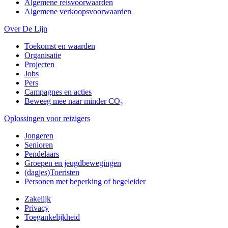
Algemene reisvoorwaarden
Algemene verkoopsvoorwaarden
Over De Lijn
Toekomst en waarden
Organisatie
Projecten
Jobs
Pers
Campagnes en acties
Beweeg mee naar minder CO₂
Oplossingen voor reizigers
Jongeren
Senioren
Pendelaars
Groepen en jeugdbewegingen
(dagjes)Toeristen
Personen met beperking of begeleider
Zakelijk
Privacy
Toegankelijkheid