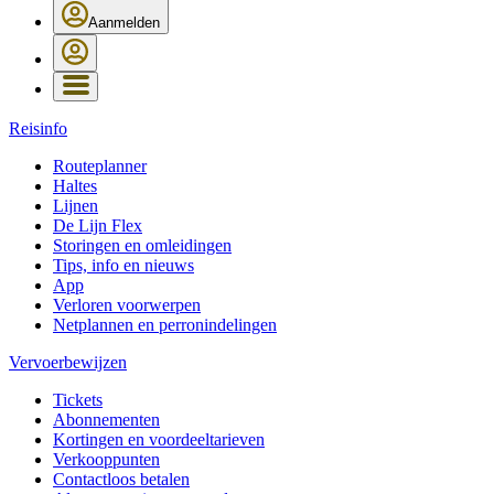
Aanmelden
Reisinfo
Routeplanner
Haltes
Lijnen
De Lijn Flex
Storingen en omleidingen
Tips, info en nieuws
App
Verloren voorwerpen
Netplannen en perronindelingen
Vervoerbewijzen
Tickets
Abonnementen
Kortingen en voordeeltarieven
Verkooppunten
Contactloos betalen