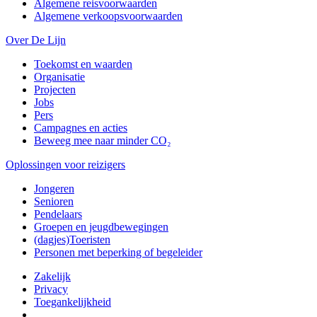
Algemene reisvoorwaarden
Algemene verkoopsvoorwaarden
Over De Lijn
Toekomst en waarden
Organisatie
Projecten
Jobs
Pers
Campagnes en acties
Beweeg mee naar minder CO₂
Oplossingen voor reizigers
Jongeren
Senioren
Pendelaars
Groepen en jeugdbewegingen
(dagjes)Toeristen
Personen met beperking of begeleider
Zakelijk
Privacy
Toegankelijkheid