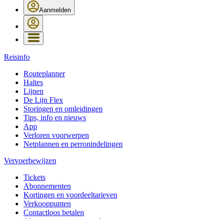
Aanmelden
Reisinfo
Routeplanner
Haltes
Lijnen
De Lijn Flex
Storingen en omleidingen
Tips, info en nieuws
App
Verloren voorwerpen
Netplannen en perronindelingen
Vervoerbewijzen
Tickets
Abonnementen
Kortingen en voordeeltarieven
Verkooppunten
Contactloos betalen