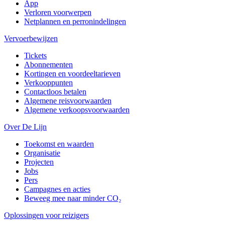
App
Verloren voorwerpen
Netplannen en perronindelingen
Vervoerbewijzen
Tickets
Abonnementen
Kortingen en voordeeltarieven
Verkooppunten
Contactloos betalen
Algemene reisvoorwaarden
Algemene verkoopsvoorwaarden
Over De Lijn
Toekomst en waarden
Organisatie
Projecten
Jobs
Pers
Campagnes en acties
Beweeg mee naar minder CO₂
Oplossingen voor reizigers