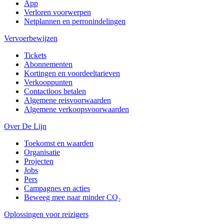
App
Verloren voorwerpen
Netplannen en perronindelingen
Vervoerbewijzen
Tickets
Abonnementen
Kortingen en voordeeltarieven
Verkooppunten
Contactloos betalen
Algemene reisvoorwaarden
Algemene verkoopsvoorwaarden
Over De Lijn
Toekomst en waarden
Organisatie
Projecten
Jobs
Pers
Campagnes en acties
Beweeg mee naar minder CO₂
Oplossingen voor reizigers