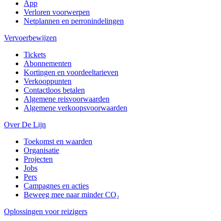
App
Verloren voorwerpen
Netplannen en perronindelingen
Vervoerbewijzen
Tickets
Abonnementen
Kortingen en voordeeltarieven
Verkooppunten
Contactloos betalen
Algemene reisvoorwaarden
Algemene verkoopsvoorwaarden
Over De Lijn
Toekomst en waarden
Organisatie
Projecten
Jobs
Pers
Campagnes en acties
Beweeg mee naar minder CO₂
Oplossingen voor reizigers