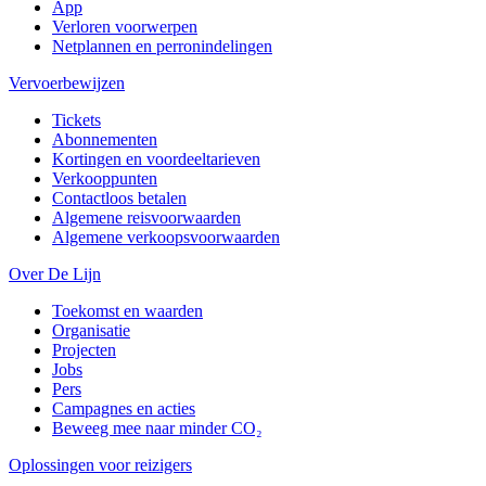
App
Verloren voorwerpen
Netplannen en perronindelingen
Vervoerbewijzen
Tickets
Abonnementen
Kortingen en voordeeltarieven
Verkooppunten
Contactloos betalen
Algemene reisvoorwaarden
Algemene verkoopsvoorwaarden
Over De Lijn
Toekomst en waarden
Organisatie
Projecten
Jobs
Pers
Campagnes en acties
Beweeg mee naar minder CO₂
Oplossingen voor reizigers