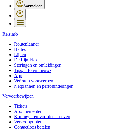
Aanmelden
Reisinfo
Routeplanner
Haltes
Lijnen
De Lijn Flex
Storingen en omleidingen
Tips, info en nieuws
App
Verloren voorwerpen
Netplannen en perronindelingen
Vervoerbewijzen
Tickets
Abonnementen
Kortingen en voordeeltarieven
Verkooppunten
Contactloos betalen