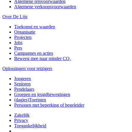
Algemene reisvoorwaarden
Algemene verkoopsvoorwaarden
Over De Lijn
Toekomst en waarden
Organisatie
Projecten
Jobs
Pers
Campagnes en acties
Beweeg mee naar minder CO₂
Oplossingen voor reizigers
Jongeren
Senioren
Pendelaars
Groepen en jeugdbewegingen
(dagjes)Toeristen
Personen met beperking of begeleider
Zakelijk
Privacy
Toegankelijkheid