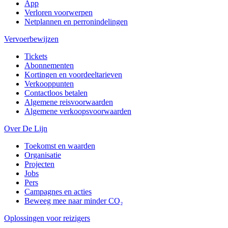
App
Verloren voorwerpen
Netplannen en perronindelingen
Vervoerbewijzen
Tickets
Abonnementen
Kortingen en voordeeltarieven
Verkooppunten
Contactloos betalen
Algemene reisvoorwaarden
Algemene verkoopsvoorwaarden
Over De Lijn
Toekomst en waarden
Organisatie
Projecten
Jobs
Pers
Campagnes en acties
Beweeg mee naar minder CO₂
Oplossingen voor reizigers