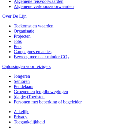
Algemene reisvoorwaarden
Algemene verkoopsvoorwaarden
Over De Lijn
Toekomst en waarden
Organisatie
Projecten
Jobs
Pers
Campagnes en acties
Beweeg mee naar minder CO₂
Oplossingen voor reizigers
Jongeren
Senioren
Pendelaars
Groepen en jeugdbewegingen
(dagjes)Toeristen
Personen met beperking of begeleider
Zakelijk
Privacy
Toegankelijkheid