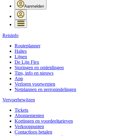
Aanmelden
Reisinfo
Routeplanner
Haltes
Lijnen
De Lijn Flex
Storingen en omleidingen
Tips, info en nieuws
App
Verloren voorwerpen
Netplannen en perronindelingen
Vervoerbewijzen
Tickets
Abonnementen
Kortingen en voordeeltarieven
Verkooppunten
Contactloos betalen