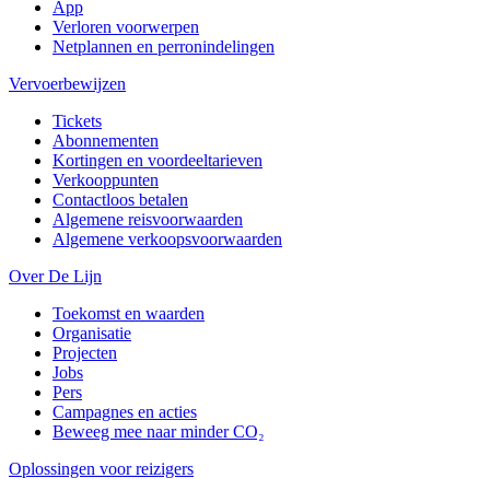
App
Verloren voorwerpen
Netplannen en perronindelingen
Vervoerbewijzen
Tickets
Abonnementen
Kortingen en voordeeltarieven
Verkooppunten
Contactloos betalen
Algemene reisvoorwaarden
Algemene verkoopsvoorwaarden
Over De Lijn
Toekomst en waarden
Organisatie
Projecten
Jobs
Pers
Campagnes en acties
Beweeg mee naar minder CO₂
Oplossingen voor reizigers