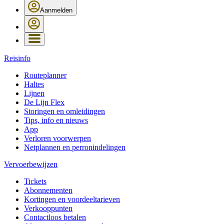
Aanmelden
Reisinfo
Routeplanner
Haltes
Lijnen
De Lijn Flex
Storingen en omleidingen
Tips, info en nieuws
App
Verloren voorwerpen
Netplannen en perronindelingen
Vervoerbewijzen
Tickets
Abonnementen
Kortingen en voordeeltarieven
Verkooppunten
Contactloos betalen