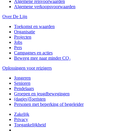
Algemene reisvoorwaarden
Algemene verkoopsvoorwaarden
Over De Lijn
Toekomst en waarden
Organisatie
Projecten
Jobs
Pers
Campagnes en acties
Beweeg mee naar minder CO₂
Oplossingen voor reizigers
Jongeren
Senioren
Pendelaars
Groepen en jeugdbewegingen
(dagjes)Toeristen
Personen met beperking of begeleider
Zakelijk
Privacy
Toegankelijkheid