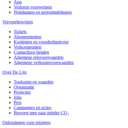
App
Verloren voorwerpen
Netplannen en perronindelingen
Vervoerbewijzen
Tickets
Abonnementen
Kortingen en voordeeltarieven
Verkooppunten
Contactloos betalen
Algemene reisvoorwaarden
Algemene verkoopsvoorwaarden
Over De Lijn
Toekomst en waarden
Organisatie
Projecten
Jobs
Pers
Campagnes en acties
Beweeg mee naar minder CO₂
Oplossingen voor reizigers