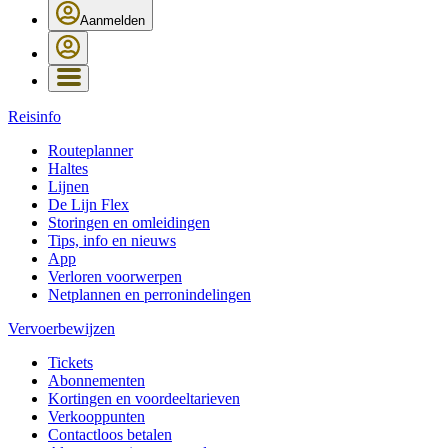
Aanmelden
Reisinfo
Routeplanner
Haltes
Lijnen
De Lijn Flex
Storingen en omleidingen
Tips, info en nieuws
App
Verloren voorwerpen
Netplannen en perronindelingen
Vervoerbewijzen
Tickets
Abonnementen
Kortingen en voordeeltarieven
Verkooppunten
Contactloos betalen