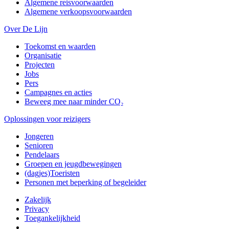
Algemene reisvoorwaarden
Algemene verkoopsvoorwaarden
Over De Lijn
Toekomst en waarden
Organisatie
Projecten
Jobs
Pers
Campagnes en acties
Beweeg mee naar minder CO₂
Oplossingen voor reizigers
Jongeren
Senioren
Pendelaars
Groepen en jeugdbewegingen
(dagjes)Toeristen
Personen met beperking of begeleider
Zakelijk
Privacy
Toegankelijkheid