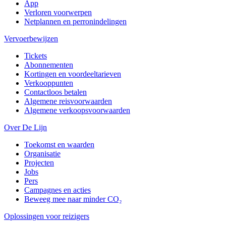
App
Verloren voorwerpen
Netplannen en perronindelingen
Vervoerbewijzen
Tickets
Abonnementen
Kortingen en voordeeltarieven
Verkooppunten
Contactloos betalen
Algemene reisvoorwaarden
Algemene verkoopsvoorwaarden
Over De Lijn
Toekomst en waarden
Organisatie
Projecten
Jobs
Pers
Campagnes en acties
Beweeg mee naar minder CO₂
Oplossingen voor reizigers