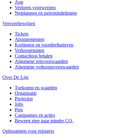
App
Verloren voorwerpen
Netplannen en perronindelingen
Vervoerbewijzen
Tickets
Abonnementen
Kortingen en voordeeltarieven
Verkooppunten
Contactloos betalen
Algemene reisvoorwaarden
Algemene verkoopsvoorwaarden
Over De Lijn
Toekomst en waarden
Organisatie
Projecten
Jobs
Pers
Campagnes en acties
Beweeg mee naar minder CO₂
Oplossingen voor reizigers