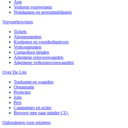
App
Verloren voorwerpen
Netplannen en perronindelingen
Vervoerbewijzen
Tickets
Abonnementen
Kortingen en voordeeltarieven
Verkooppunten
Contactloos betalen
Algemene reisvoorwaarden
Algemene verkoopsvoorwaarden
Over De Lijn
Toekomst en waarden
Organisatie
Projecten
Jobs
Pers
Campagnes en acties
Beweeg mee naar minder CO₂
Oplossingen voor reizigers