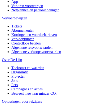
App
Verloren voorwerpen
Netplannen en perronindelingen
Vervoerbewijzen
Tickets
Abonnementen
Kortingen en voordeeltarieven
Verkooppunten
Contactloos betalen
Algemene reisvoorwaarden
Algemene verkoopsvoorwaarden
Over De Lijn
Toekomst en waarden
Organisatie
Projecten
Jobs
Pers
Campagnes en acties
Beweeg mee naar minder CO₂
Oplossingen voor reizigers