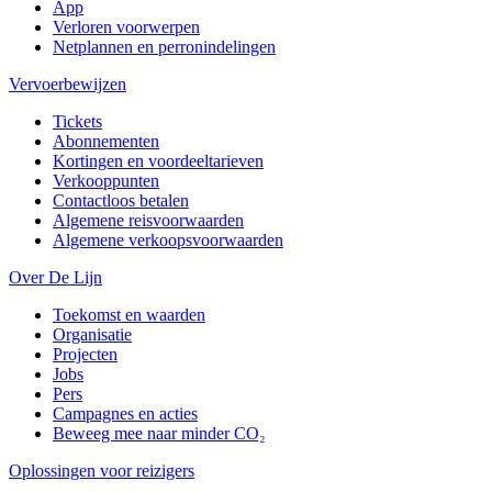
App
Verloren voorwerpen
Netplannen en perronindelingen
Vervoerbewijzen
Tickets
Abonnementen
Kortingen en voordeeltarieven
Verkooppunten
Contactloos betalen
Algemene reisvoorwaarden
Algemene verkoopsvoorwaarden
Over De Lijn
Toekomst en waarden
Organisatie
Projecten
Jobs
Pers
Campagnes en acties
Beweeg mee naar minder CO₂
Oplossingen voor reizigers