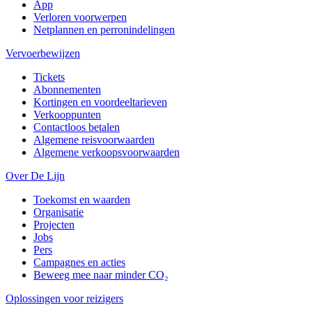
App
Verloren voorwerpen
Netplannen en perronindelingen
Vervoerbewijzen
Tickets
Abonnementen
Kortingen en voordeeltarieven
Verkooppunten
Contactloos betalen
Algemene reisvoorwaarden
Algemene verkoopsvoorwaarden
Over De Lijn
Toekomst en waarden
Organisatie
Projecten
Jobs
Pers
Campagnes en acties
Beweeg mee naar minder CO₂
Oplossingen voor reizigers