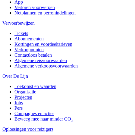
App
Verloren voorwerpen
Netplannen en perronindelingen
Vervoerbewijzen
Tickets
Abonnementen
Kortingen en voordeeltarieven
Verkooppunten
Contactloos betalen
Algemene reisvoorwaarden
Algemene verkoopsvoorwaarden
Over De Lijn
Toekomst en waarden
Organisatie
Projecten
Jobs
Pers
Campagnes en acties
Beweeg mee naar minder CO₂
Oplossingen voor reizigers