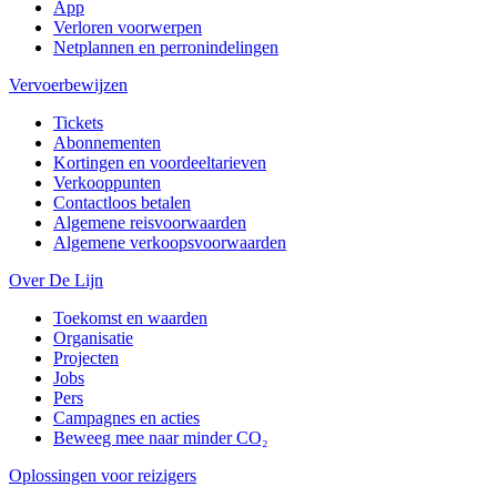
App
Verloren voorwerpen
Netplannen en perronindelingen
Vervoerbewijzen
Tickets
Abonnementen
Kortingen en voordeeltarieven
Verkooppunten
Contactloos betalen
Algemene reisvoorwaarden
Algemene verkoopsvoorwaarden
Over De Lijn
Toekomst en waarden
Organisatie
Projecten
Jobs
Pers
Campagnes en acties
Beweeg mee naar minder CO₂
Oplossingen voor reizigers