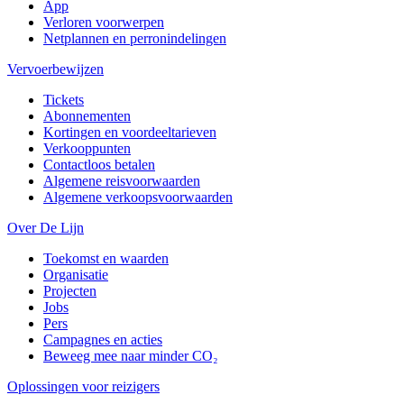
App
Verloren voorwerpen
Netplannen en perronindelingen
Vervoerbewijzen
Tickets
Abonnementen
Kortingen en voordeeltarieven
Verkooppunten
Contactloos betalen
Algemene reisvoorwaarden
Algemene verkoopsvoorwaarden
Over De Lijn
Toekomst en waarden
Organisatie
Projecten
Jobs
Pers
Campagnes en acties
Beweeg mee naar minder CO₂
Oplossingen voor reizigers