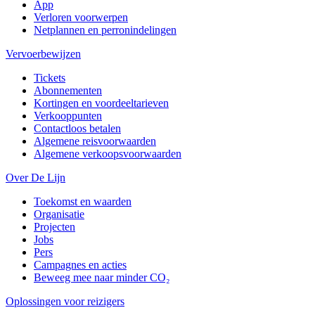
App
Verloren voorwerpen
Netplannen en perronindelingen
Vervoerbewijzen
Tickets
Abonnementen
Kortingen en voordeeltarieven
Verkooppunten
Contactloos betalen
Algemene reisvoorwaarden
Algemene verkoopsvoorwaarden
Over De Lijn
Toekomst en waarden
Organisatie
Projecten
Jobs
Pers
Campagnes en acties
Beweeg mee naar minder CO₂
Oplossingen voor reizigers