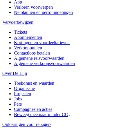
App
Verloren voorwerpen
Netplannen en perronindelingen
Vervoerbewijzen
Tickets
Abonnementen
Kortingen en voordeeltarieven
Verkooppunten
Contactloos betalen
Algemene reisvoorwaarden
Algemene verkoopsvoorwaarden
Over De Lijn
Toekomst en waarden
Organisatie
Projecten
Jobs
Pers
Campagnes en acties
Beweeg mee naar minder CO₂
Oplossingen voor reizigers