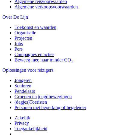
Algemene reisvoorwaarden
Algemene verkoopsvoorwaarden
Over De Lijn
Toekomst en waarden
Organisatie
Projecten
Jobs
Pers
Campagnes en acties
Beweeg mee naar minder CO₂
Oplossingen voor reizigers
Jongeren
Senioren
Pendelaars
Groepen en jeugdbewegingen
(dagjes)Toeristen
Personen met beperking of begeleider
Zakelijk
Privacy
Toegankelijkheid