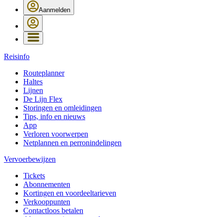
Aanmelden
Reisinfo
Routeplanner
Haltes
Lijnen
De Lijn Flex
Storingen en omleidingen
Tips, info en nieuws
App
Verloren voorwerpen
Netplannen en perronindelingen
Vervoerbewijzen
Tickets
Abonnementen
Kortingen en voordeeltarieven
Verkooppunten
Contactloos betalen