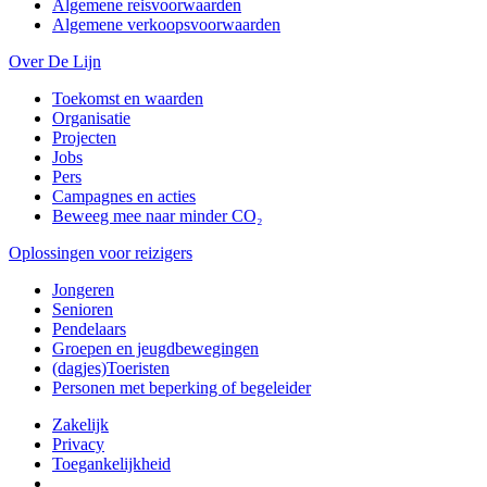
Algemene reisvoorwaarden
Algemene verkoopsvoorwaarden
Over De Lijn
Toekomst en waarden
Organisatie
Projecten
Jobs
Pers
Campagnes en acties
Beweeg mee naar minder CO₂
Oplossingen voor reizigers
Jongeren
Senioren
Pendelaars
Groepen en jeugdbewegingen
(dagjes)Toeristen
Personen met beperking of begeleider
Zakelijk
Privacy
Toegankelijkheid