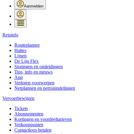
Aanmelden
Reisinfo
Routeplanner
Haltes
Lijnen
De Lijn Flex
Storingen en omleidingen
Tips, info en nieuws
App
Verloren voorwerpen
Netplannen en perronindelingen
Vervoerbewijzen
Tickets
Abonnementen
Kortingen en voordeeltarieven
Verkooppunten
Contactloos betalen