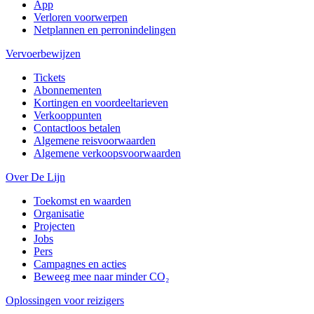
App
Verloren voorwerpen
Netplannen en perronindelingen
Vervoerbewijzen
Tickets
Abonnementen
Kortingen en voordeeltarieven
Verkooppunten
Contactloos betalen
Algemene reisvoorwaarden
Algemene verkoopsvoorwaarden
Over De Lijn
Toekomst en waarden
Organisatie
Projecten
Jobs
Pers
Campagnes en acties
Beweeg mee naar minder CO₂
Oplossingen voor reizigers