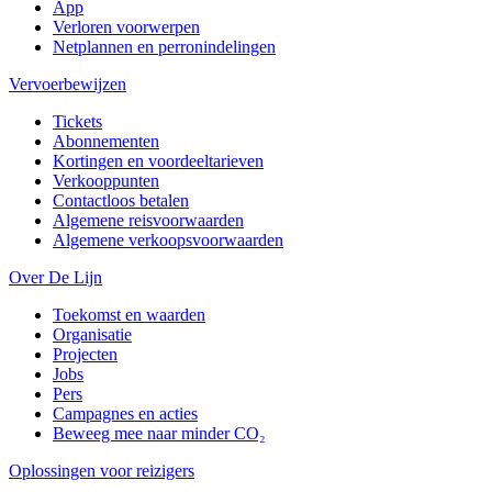
App
Verloren voorwerpen
Netplannen en perronindelingen
Vervoerbewijzen
Tickets
Abonnementen
Kortingen en voordeeltarieven
Verkooppunten
Contactloos betalen
Algemene reisvoorwaarden
Algemene verkoopsvoorwaarden
Over De Lijn
Toekomst en waarden
Organisatie
Projecten
Jobs
Pers
Campagnes en acties
Beweeg mee naar minder CO₂
Oplossingen voor reizigers