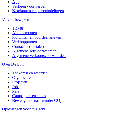
App
Verloren voorwerpen
Netplannen en perronindelingen
Vervoerbewijzen
Tickets
Abonnementen
Kortingen en voordeeltarieven
Verkooppunten
Contactloos betalen
Algemene reisvoorwaarden
Algemene verkoopsvoorwaarden
Over De Lijn
Toekomst en waarden
Organisatie
Projecten
Jobs
Pers
Campagnes en acties
Beweeg mee naar minder CO₂
Oplossingen voor reizigers