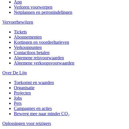
App
Verloren voorwerpen
Netplannen en perronindelingen
Vervoerbewijzen
Tickets
Abonnementen
Kortingen en voordeeltarieven
Verkooppunten
Contactloos betalen
Algemene reisvoorwaarden
Algemene verkoopsvoorwaarden
Over De Lijn
Toekomst en waarden
Organisatie
Projecten
Jobs
Pers
Campagnes en acties
Beweeg mee naar minder CO₂
Oplossingen voor reizigers