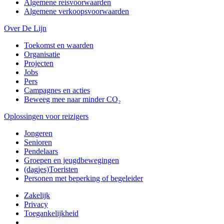
Algemene reisvoorwaarden
Algemene verkoopsvoorwaarden
Over De Lijn
Toekomst en waarden
Organisatie
Projecten
Jobs
Pers
Campagnes en acties
Beweeg mee naar minder CO₂
Oplossingen voor reizigers
Jongeren
Senioren
Pendelaars
Groepen en jeugdbewegingen
(dagjes)Toeristen
Personen met beperking of begeleider
Zakelijk
Privacy
Toegankelijkheid