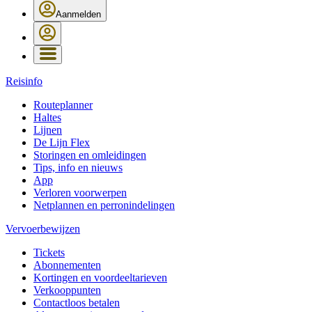
Aanmelden
Reisinfo
Routeplanner
Haltes
Lijnen
De Lijn Flex
Storingen en omleidingen
Tips, info en nieuws
App
Verloren voorwerpen
Netplannen en perronindelingen
Vervoerbewijzen
Tickets
Abonnementen
Kortingen en voordeeltarieven
Verkooppunten
Contactloos betalen