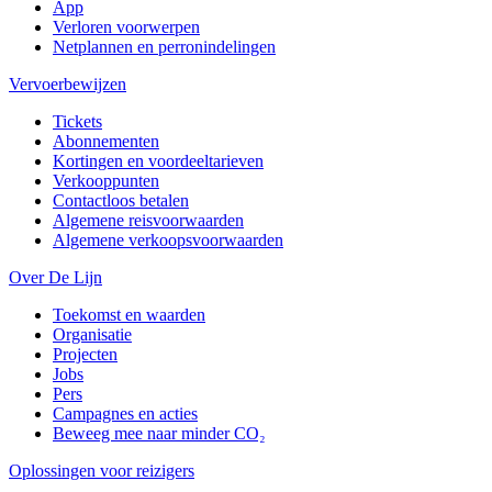
App
Verloren voorwerpen
Netplannen en perronindelingen
Vervoerbewijzen
Tickets
Abonnementen
Kortingen en voordeeltarieven
Verkooppunten
Contactloos betalen
Algemene reisvoorwaarden
Algemene verkoopsvoorwaarden
Over De Lijn
Toekomst en waarden
Organisatie
Projecten
Jobs
Pers
Campagnes en acties
Beweeg mee naar minder CO₂
Oplossingen voor reizigers