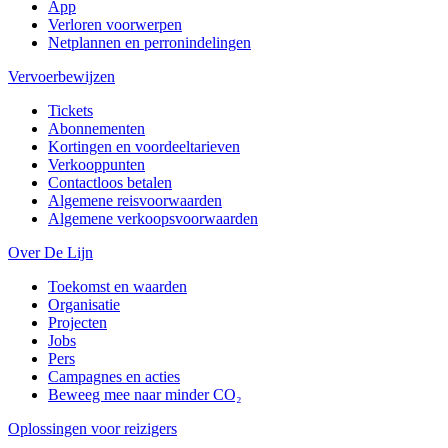
App
Verloren voorwerpen
Netplannen en perronindelingen
Vervoerbewijzen
Tickets
Abonnementen
Kortingen en voordeeltarieven
Verkooppunten
Contactloos betalen
Algemene reisvoorwaarden
Algemene verkoopsvoorwaarden
Over De Lijn
Toekomst en waarden
Organisatie
Projecten
Jobs
Pers
Campagnes en acties
Beweeg mee naar minder CO₂
Oplossingen voor reizigers