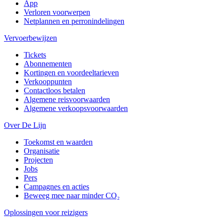
App
Verloren voorwerpen
Netplannen en perronindelingen
Vervoerbewijzen
Tickets
Abonnementen
Kortingen en voordeeltarieven
Verkooppunten
Contactloos betalen
Algemene reisvoorwaarden
Algemene verkoopsvoorwaarden
Over De Lijn
Toekomst en waarden
Organisatie
Projecten
Jobs
Pers
Campagnes en acties
Beweeg mee naar minder CO₂
Oplossingen voor reizigers