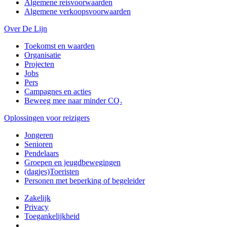
Algemene reisvoorwaarden
Algemene verkoopsvoorwaarden
Over De Lijn
Toekomst en waarden
Organisatie
Projecten
Jobs
Pers
Campagnes en acties
Beweeg mee naar minder CO₂
Oplossingen voor reizigers
Jongeren
Senioren
Pendelaars
Groepen en jeugdbewegingen
(dagjes)Toeristen
Personen met beperking of begeleider
Zakelijk
Privacy
Toegankelijkheid