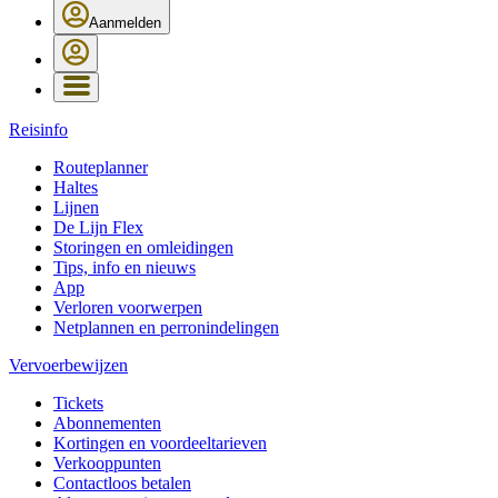
Aanmelden
Reisinfo
Routeplanner
Haltes
Lijnen
De Lijn Flex
Storingen en omleidingen
Tips, info en nieuws
App
Verloren voorwerpen
Netplannen en perronindelingen
Vervoerbewijzen
Tickets
Abonnementen
Kortingen en voordeeltarieven
Verkooppunten
Contactloos betalen