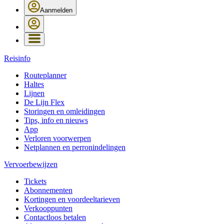
Aanmelden
Reisinfo
Routeplanner
Haltes
Lijnen
De Lijn Flex
Storingen en omleidingen
Tips, info en nieuws
App
Verloren voorwerpen
Netplannen en perronindelingen
Vervoerbewijzen
Tickets
Abonnementen
Kortingen en voordeeltarieven
Verkooppunten
Contactloos betalen