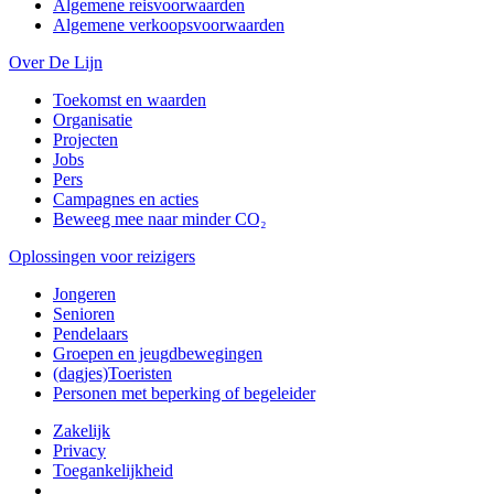
Algemene reisvoorwaarden
Algemene verkoopsvoorwaarden
Over De Lijn
Toekomst en waarden
Organisatie
Projecten
Jobs
Pers
Campagnes en acties
Beweeg mee naar minder CO₂
Oplossingen voor reizigers
Jongeren
Senioren
Pendelaars
Groepen en jeugdbewegingen
(dagjes)Toeristen
Personen met beperking of begeleider
Zakelijk
Privacy
Toegankelijkheid