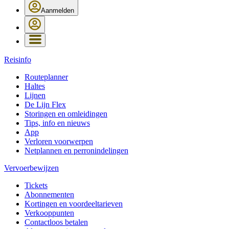
Aanmelden
Reisinfo
Routeplanner
Haltes
Lijnen
De Lijn Flex
Storingen en omleidingen
Tips, info en nieuws
App
Verloren voorwerpen
Netplannen en perronindelingen
Vervoerbewijzen
Tickets
Abonnementen
Kortingen en voordeeltarieven
Verkooppunten
Contactloos betalen