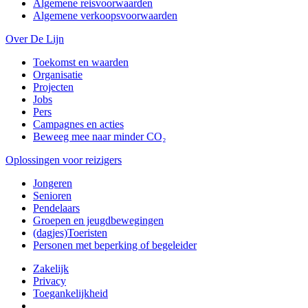
Algemene reisvoorwaarden
Algemene verkoopsvoorwaarden
Over De Lijn
Toekomst en waarden
Organisatie
Projecten
Jobs
Pers
Campagnes en acties
Beweeg mee naar minder CO₂
Oplossingen voor reizigers
Jongeren
Senioren
Pendelaars
Groepen en jeugdbewegingen
(dagjes)Toeristen
Personen met beperking of begeleider
Zakelijk
Privacy
Toegankelijkheid