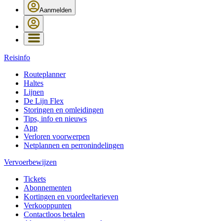
Aanmelden
Reisinfo
Routeplanner
Haltes
Lijnen
De Lijn Flex
Storingen en omleidingen
Tips, info en nieuws
App
Verloren voorwerpen
Netplannen en perronindelingen
Vervoerbewijzen
Tickets
Abonnementen
Kortingen en voordeeltarieven
Verkooppunten
Contactloos betalen