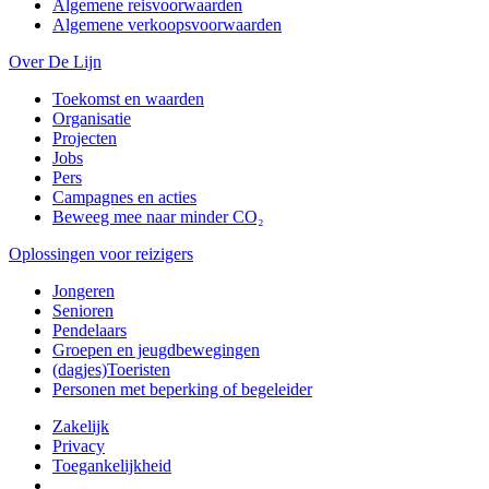
Algemene reisvoorwaarden
Algemene verkoopsvoorwaarden
Over De Lijn
Toekomst en waarden
Organisatie
Projecten
Jobs
Pers
Campagnes en acties
Beweeg mee naar minder CO₂
Oplossingen voor reizigers
Jongeren
Senioren
Pendelaars
Groepen en jeugdbewegingen
(dagjes)Toeristen
Personen met beperking of begeleider
Zakelijk
Privacy
Toegankelijkheid