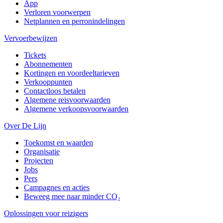
App
Verloren voorwerpen
Netplannen en perronindelingen
Vervoerbewijzen
Tickets
Abonnementen
Kortingen en voordeeltarieven
Verkooppunten
Contactloos betalen
Algemene reisvoorwaarden
Algemene verkoopsvoorwaarden
Over De Lijn
Toekomst en waarden
Organisatie
Projecten
Jobs
Pers
Campagnes en acties
Beweeg mee naar minder CO₂
Oplossingen voor reizigers