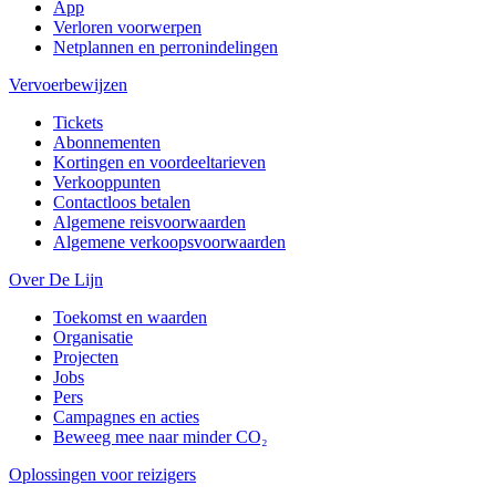
App
Verloren voorwerpen
Netplannen en perronindelingen
Vervoerbewijzen
Tickets
Abonnementen
Kortingen en voordeeltarieven
Verkooppunten
Contactloos betalen
Algemene reisvoorwaarden
Algemene verkoopsvoorwaarden
Over De Lijn
Toekomst en waarden
Organisatie
Projecten
Jobs
Pers
Campagnes en acties
Beweeg mee naar minder CO₂
Oplossingen voor reizigers